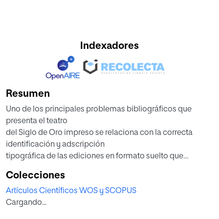
Indexadores
Resumen
Uno de los principales problemas bibliográficos que
presenta el teatro
del Siglo de Oro impreso se relaciona con la correcta
identificación y adscripción
tipográfica de las ediciones en formato suelto que
muestran datos de impresión
Colecciones
falsos o no presentan ningún tipo de información a este
Artículos Científicos WOS y SCOPUS
respecto. La comedia suelta
Cargando...
fue la forma más común para la publicación del teatro
áureo, pero también la más rentable para impresores y