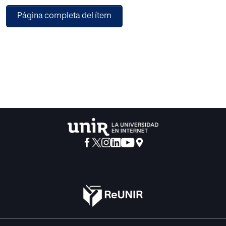
educativa y sus familias, desempeñando un liderazgo,
Página completa del ítem
autonomía y responsabilidad mediante el trabajo
colaborativo. La interacción estuvo mediada por
componentes temáticos socioemocionales posibilitando
subsanar comportamientos no favorables en la relación
intra e interpersonal de los estudiantes. Desde este punto
de vista, ha sido positivo y progresiva la transformación en
el proceso de enseñanza, evidenciándose desde el área
de lenguaje, un mejor nivel de las competencias
lingüísticas, puesto que las actividades que contempla la
propuesta didáctica favorecen no solamente a la práctica
de la competencia oral, sino también la producción de
textos escritos y en última instancia, se establece
transversalidad con áreas como artística, psicología y
tecnologías de la información y la comunicación.