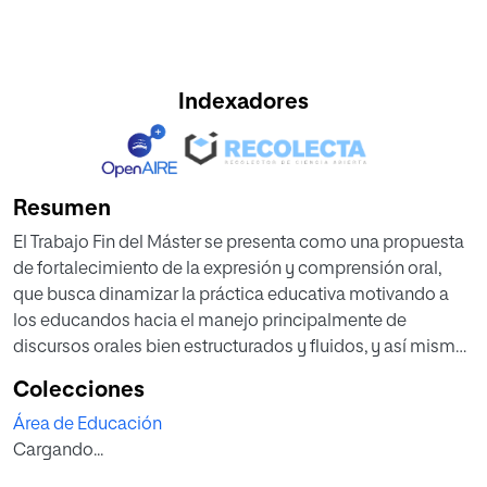
Indexadores
Resumen
El Trabajo Fin del Máster se presenta como una propuesta
de fortalecimiento de la expresión y comprensión oral,
que busca dinamizar la práctica educativa motivando a
los educandos hacia el manejo principalmente de
discursos orales bien estructurados y fluidos, y así mismo,
el dominio de un lenguaje técnico y especializado. Para
Colecciones
lograr este propósito se implementó la herramienta digital
Área de Educación
podcast que, gracias a sus potencialidades, permitió que
Cargando...
los estudiantes desde un escenario educativo
establecieran mayor interacción con la comunidad