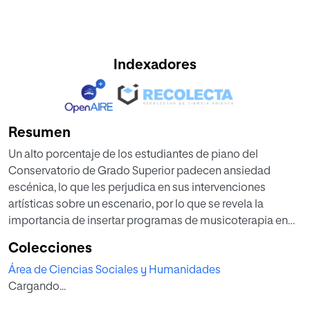
Indexadores
Resumen
Un alto porcentaje de los estudiantes de piano del
Conservatorio de Grado Superior padecen ansiedad
escénica, lo que les perjudica en sus intervenciones
artísticas sobre un escenario, por lo que se revela la
importancia de insertar programas de musicoterapia en
los Conservatorios para ayudar a los futuros intérpretes a
Colecciones
gestionar y mejorar los síntomas procedentes de la
Área de Ciencias Sociales y Humanidades
ansiedad escénica. Por medio de la musicoterapia
Cargando...
combinada con terapia cognitivo- conductual se ofrecen
diversas herramientas y actividades que pueden aportar