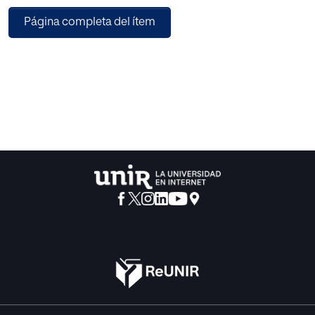
ideas a la comunidad científica y a los musicoterapeutas
Página completa del ítem
interesados en ayudar a este tipo de usuarios. Para ello, se
ha realizado una búsqueda de los diferentes métodos
utilizados para abordar la ansiedad escénica en términos
generales, además de buscar métodos específicos de
musicoterapia. La falta de bibliografía específica sobre
musicoterapia con terapia cognitivo-conductual revela la
necesidad de investigar y desarrollar esta temática.