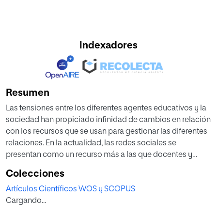
Indexadores
Resumen
Las tensiones entre los diferentes agentes educativos y la
sociedad han propiciado infinidad de cambios en relación
con los recursos que se usan para gestionar las diferentes
relaciones. En la actualidad, las redes sociales se
presentan como un recurso más a las que docentes y
discentes recurren por diversos motivos. La Teoría de Usos
Colecciones
y Gratificaciones se presenta como un enfoque óptimo
Artículos Científicos WOS y SCOPUS
para conocer las motivaciones que tienen los usuarios. En
Cargando...
este artículo se realiza un análisis de la literatura científica
publicada en SCOPUS y JCR entre los años 2001 y 2020