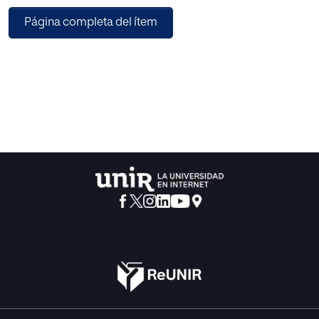
Entre estos se encuentra el poder diseñar recursos y
Página completa del ítem
materiales para solventar las
necesidades de la alumna, minimizando sus dificultades
en el aprendizaje y
potenciando sus habilidades. A su vez, se pretende poder
facilitar las adaptaciones y
herramientas educativas necesarias, partiendo de su nivel,
ritmo y desarrollo evolutivo.
Otro de los objetivos sería dotarle de estrategias
metacognitivas y autoreguladoras que
puedan permitir a la alumna poder reducir su fatiga
intelectual y física, consiguiendo
atraer su atención ante las tareas escolares.
Para llevar a cabo esta intervención se va a utilizar un
método visual y de
descubrimiento guiado. Se partirá de actividades dirigidas
y otras más experimentales.
El sujeto se convertirá en el protagonista activo de su