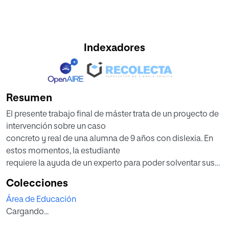
Indexadores
Resumen
El presente trabajo final de máster trata de un proyecto de
intervención sobre un caso
concreto y real de una alumna de 9 años con dislexia. En
estos momentos, la estudiante
requiere la ayuda de un experto para poder solventar sus
problemas académicos,
Colecciones
mejorar su rendimiento educativo y evitar el fracaso
Área de Educación
escolar y/o abandono.
Cargando...
Ante tales necesidades de la niña, se plantean distintos
objetivos para llevar a cabo.