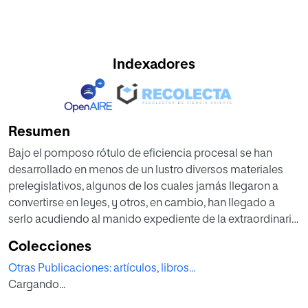
Indexadores
Resumen
Bajo el pomposo rótulo de eficiencia procesal se han
desarrollado en menos de un lustro diversos materiales
prelegislativos, algunos de los cuales jamás llegaron a
convertirse en leyes, y otros, en cambio, han llegado a
serlo acudiendo al manido expediente de la extraordinaria
y urgente necesidad que faculta al Gobierno para
Colecciones
arrogarse funciones de legislador a través de la vía rápida
Otras Publicaciones: artículos, libros...
de los decretos-leyes, deformándose cada vez más el
Cargando...
primitivo sentido que en sus orígenes tuvo el artículo 86 de
la Constitución española de 1978.Realmente, la