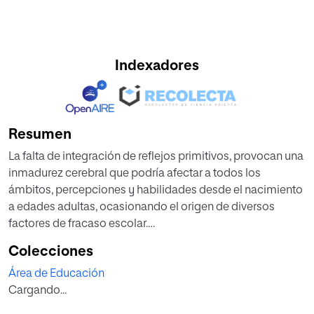
Indexadores
Resumen
La falta de integración de reflejos primitivos, provocan una
inmadurez cerebral que podría afectar a todos los
ámbitos, percepciones y habilidades desde el nacimiento
a edades adultas, ocasionando el origen de diversos
factores de fracaso escolar.
Este trabajo pretende elaborar una propuesta de
Colecciones
intervención educativa mediante una serie de ejercicios
Área de Educación
lúdicos, para trabajar la detección precoz de problemas
Cargando...
de reflejos primitivos. Esta diseñada para ponerla en
práctica en cualquier centro educativo de Educación