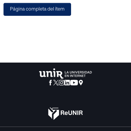
Infantil, favoreciendo el desarrollo integral del niño,
Página completa del ítem
focalizándose en áreas referentes al aprendizaje en
edades tempranas: lecto-escritura, psicomotricidad, y
audición y lenguaje.
La información obtenida será trasladada al profesional del
centro que evaluará la necesidad de personalizar las
sesiones e informar a las familias para asesorar y
proporcionar la ayuda necesaria.
Como conclusión, indicar que las actividades realizadas
tienen multitud de beneficios para los niños y se debería
dar más importancia y valor para trabajarlo en clase.