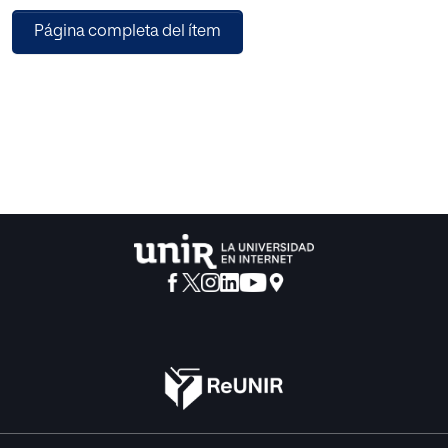
nutricio y ha adquirido tintes infamantes». El resultado, un
Página completa del ítem
ataque a los mejores frutos de una cultura que habrían
dejado de reconocerse como tales: la ciencia, la libertad
de mercado, el pensamiento más rico de la historia
humana… «todos los aspectos de la tradición intelectual
están bajo ataque. La tradición judeocristiana, que fue la
piedra angular de la tradición occidental, se halla
especialmente expuesta y denostada; pero también la
tradición secular e ilustrada…». Raza, historia, religión y
cultura son los capítulos que vertebran el libro. En el
primero se detiene en la Teoría Crítica de la Raza que ha
proliferado en las universidades americanas desde hace
décadas y que define así: «Una obsesión absoluta por la
raza como principal medio para entender el mundo y las
injusticias; la insistencia en que las personas blancas son
todas culpables de albergar prejuicios —sobre todo de
tipo racista— desde su nacimiento; la afirmación de que el
racismo está tan profundamente arraigado en las