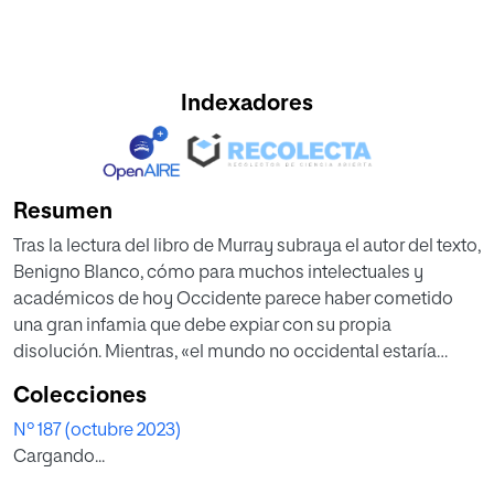
Indexadores
Resumen
Tras la lectura del libro de Murray subraya el autor del texto,
Benigno Blanco, cómo para muchos intelectuales y
académicos de hoy Occidente parece haber cometido
una gran infamia que debe expiar con su propia
disolución. Mientras, «el mundo no occidental estaría
compuesto por seres de una inocencia edénica». Y
Colecciones
continúa citando: «En pocas décadas, la tradición
Nº 187 (octubre 2023)
intelectual occidental ha pasado de ser elogiada a
Cargando...
convertirse en algo vergonzoso, anacrónico e incluso
ignominioso. Su relato ha dejado de ser inspirador y