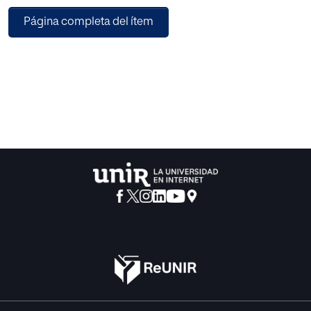
Responsabilidad Demostrada conocido en su traducción
Página completa del ítem
al inglés como «Accountability».
Se pretende exponer como este nuevo enfoque conlleva la
oportunidad de crear una cultura corporativa en el seno de
las organizaciones, una verdadera gestión de datos,
donde se inculque el respeto y toma de conciencia sobre
el valor que tienen, como se protegen los derechos de los
titulares de los datos, su correcta captación,
almacenamiento, uso y tratamiento en todos los niveles
jerárquicos.
Haremos un breve análisis de las ventajas que trae
aparejada la designación del Delegado de Protección de
Datos Personales, donde se lo podrá ver como un
promovedor de seguridad jurídica, un valor agregado y no
un coste para la organización, comportando beneficios
tales como lograr una optimización de los productos y
servicios ofrecidos, de los recursos en el procesamiento
de la información, una definitiva mejora de imagen y