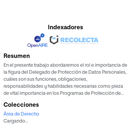
Indexadores
Resumen
En el presente trabajo abordaremos el rol e importancia de
la figura del Delegado de Protección de Datos Personales,
cuáles son sus funciones, obligaciones,
responsabilidades y habilidades necesarias como pieza
de vital importancia en los Programas de Protección de
Datos Personales por parte de las organizaciones y
Colecciones
empresas, quienes deben cumplir en forma eficaz y
Área de Derecho
proactiva con una serie de medidas y garantías para
Cargando...
proteger los datos personales de las personas, en el
marco de un principio que atraviesa toda la normativa, la