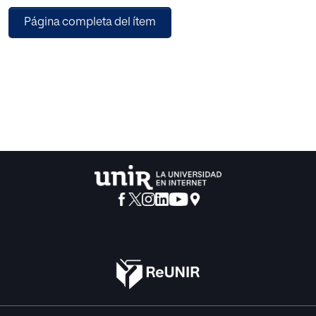
El objetivo principal de este trabajo es proporcionar una
Página completa del ítem
comprensión completa de las prácticas de observabilidad
y monitorización en el entorno de AWS. Se exploran los
beneficios y desafíos de migrar aplicaciones a la nube y
se enfatiza la importancia de una observabilidad y
monitorizaciones efectivas en la computación en la nube
moderna.
La investigación profundiza en las capacidades de Elastic
Observability y su integración con los servicios de AWS,
como AWS CloudWatch. Se discuten las ventajas de
utilizar Elastic Observability para recopilar, analizar y
visualizar datos de diferentes fuentes, incluyendo métricas
de infraestructura, métricas del clúster de Kubernetes,
datos de APM y registros de servicios de AWS.
Se describe la implementación de la solución propuesta,
destacando la arquitectura y consideraciones de diseño
para lograr una observabilidad y monitorizaciones
efectivas en un entorno de AWS EKS. El trabajo también