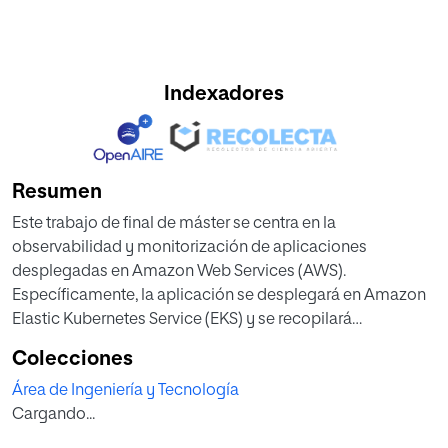
Indexadores
Resumen
Este trabajo de final de máster se centra en la
observabilidad y monitorización de aplicaciones
desplegadas en Amazon Web Services (AWS).
Específicamente, la aplicación se desplegará en Amazon
Elastic Kubernetes Service (EKS) y se recopilará
información de diferentes fuentes, como la infraestructura,
Colecciones
el clúster de Kubernetes (K8s), el APM (Application
Área de Ingeniería y Tecnología
Performance Monitoring) y los servicios de AWS. Para
Cargando...
llevar a cabo esta tarea, se utilizará la herramienta Elastic
Observability.