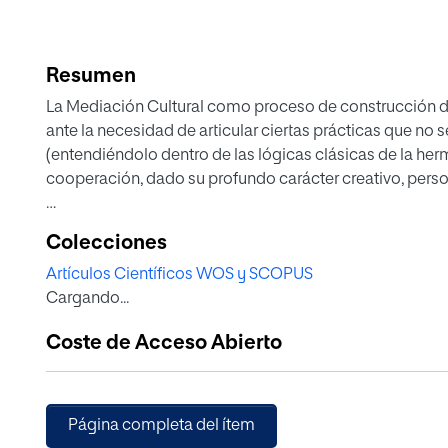
Resumen
La Mediación Cultural como proceso de construcción dent
ante la necesidad de articular ciertas prácticas que no s
(entendiéndolo dentro de las lógicas clásicas de la herm
cooperación, dado su profundo carácter creativo, person
Por otro lado, la "Mediación Cultural" como término, 
Colecciones
muy particular, una crisis económica, institucional y so
Artículos Científicos WOS y SCOPUS
acciones o intenciones de hacer cultura desde otro lugar d
Cargando...
manera de crear dentro del territorio artístico en donde l
poder abrir nuevas líneas de aproximación a situaciones
Coste de Acceso Abierto
una cultura que opera a través de procesos de mediación
interpela con su acción.
Este proceso es lento y requiere empatizar con la reali
Página completa del ítem
participación del entorno, donde acción y reflexión co