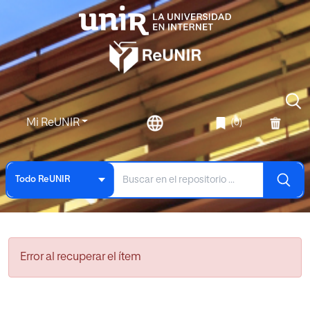
Mi ReUNIR
(0)
Todo ReUNIR
Error al recuperar el ítem