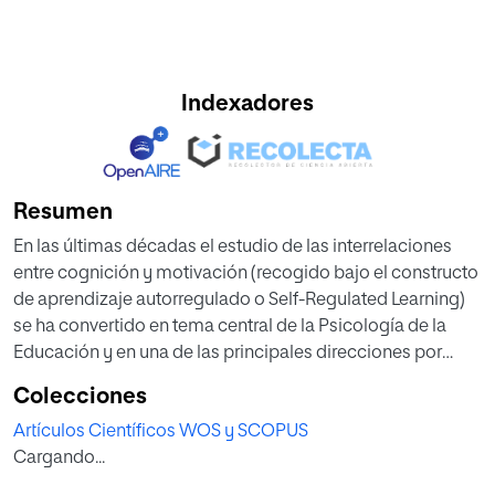
Indexadores
Resumen
En las últimas décadas el estudio de las interrelaciones
entre cognición y motivación (recogido bajo el constructo
de aprendizaje autorregulado o Self-Regulated Learning)
se ha convertido en tema central de la Psicología de la
Educación y en una de las principales direcciones por
donde avanza la disciplina. Dentro de este marco de
Colecciones
referencia, el objetivo de la presente investigación es
Artículos Científicos WOS y SCOPUS
analizar las interrelaciones entre la motivación (metas
Cargando...
académicas, creencias de autoeficacia y estrategias self-
handicapping), las estrategias de aprendizaje y el