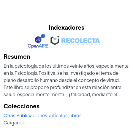
Indexadores
Resumen
En la psicología de los últimos veinte años, especialmente
en la Psicología Positiva, se ha investigado el tema del
pleno desarrollo humano desde el concepto de virtud.
Este libro se propone profundizar en esta relación entre
salud, especialmente mental, y felicidad, mediante el
desarrollo de las potencialidades del concepto clásico y
Colecciones
cristiano de virtud en el campo de la psicología teórica y
Otras Publicaciones: artículos, libros...
práctica. La perspectiva es la de una visión de integración
Cargando...
orgánica de los saberes desde la sabiduría cristiana