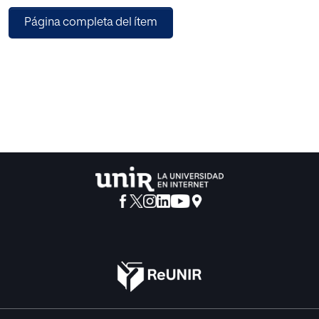
mayor satisfacción, una mejora de los resultados
Página completa del ítem
académicos y del proceso de enseñanza-aprendizaje y
ante un cambio en la etapa educativa. Respecto al
docente, el conocimiento de los EA de los alumnos puede
facilitar el diseño del currículo (especialmente los
métodos de instrucción y los métodos de evaluación) y
facilitar la orientación de los estudiantes durante el
periodo de formación académica. Las herramientas
adecuadas para la detección de EA teniendo en cuenta la
definición original de Gibson (1969), serían el cuestionario
ILS (Felder-Soloman, 1997) y el cuestionario VAK/VARK
(Fleming y Mills, 1992). En los últimos años han aparecido
algunas voces discrepantes con la existencia de los EA, no
existiendo a día de hoy consenso entre los diferentes
autores. Pensamos que esto puede ser debido
principalmente a la falta de evidencias que demuestren
experimentalmente cómo aprende el cerebro.