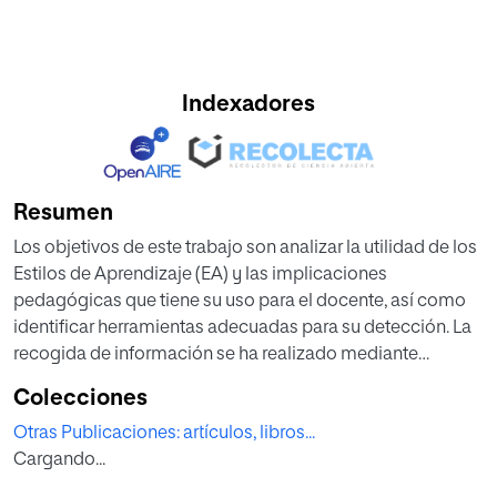
Indexadores
Resumen
Los objetivos de este trabajo son analizar la utilidad de los
Estilos de Aprendizaje (EA) y las implicaciones
pedagógicas que tiene su uso para el docente, así como
identificar herramientas adecuadas para su detección. La
recogida de información se ha realizado mediante
búsqueda bibliográfica en distintas bases de datos como
Colecciones
Google académico, Web of Science (WOS), Dialnet
Otras Publicaciones: artículos, libros...
Education Resources Information Center (ERIC) y
Cargando...
ScienceDirect. Según la mayoría de los autores, los EA son
de utilidad para los estudiantes de cara a conseguir una