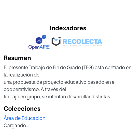
Indexadores
Resumen
El presente Trabajo de Fin de Grado (TFG) está centrado en
la realización de
una propuesta de proyecto educativo basado en el
cooperativismo. A través del
trabajo en grupo, se intentan desarrollar distintas
capacidades relacionadas,
Colecciones
sobre todo, con el fomento de las habilidades sociales, la
Área de Educación
interacción, el
Cargando...
esfuerzo y el compromiso. El proyecto educativo cuenta
con un proceso previo