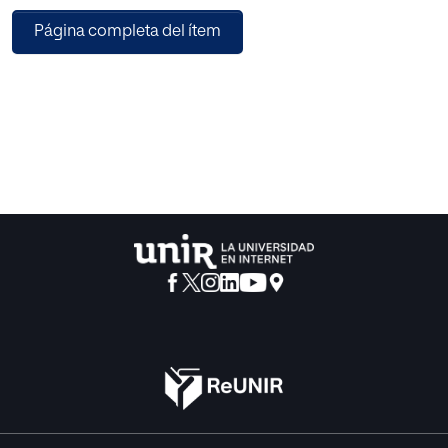
de fundamentación teórica y consiste en que el alumnado
Página completa del ítem
de un grupo clase de
un centro educativo de Lérida cree su propio centro
escolar a través del trabajo
cooperativo. Para ello, se deberán tener en cuenta varios
aspectos como
calcular presupuestos, realizar planos del colegio, etc.
para llegar a la
realización final de una maqueta del centro. Se ha
escogido esta tarea porque,
a priori, parece un proyecto muy motivador ya que los
alumnos tienen la
oportunidad de crear su propia escuela, un entorno donde
han pasado, pasan,
y pasarán la mayoría de horas del día y es un espacio que
sienten muy suyo.