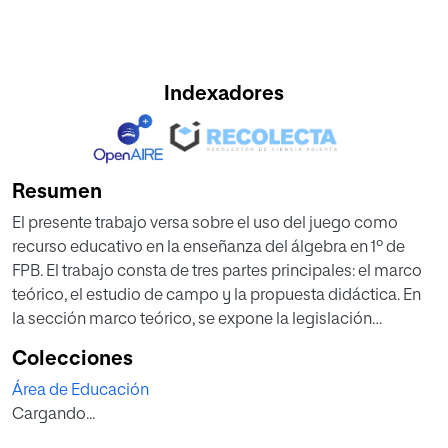
Indexadores
Resumen
El presente trabajo versa sobre el uso del juego como
recurso educativo en la enseñanza del álgebra en 1º de
FPB. El trabajo consta de tres partes principales: el marco
teórico, el estudio de campo y la propuesta didáctica. En
la sección marco teórico, se expone la legislación
educativa vigente, tanto a nivel estatal como autonómico
Colecciones
y contiene una revisión de la literatura existente en lo
Área de Educación
relativo al uso del juego en el aprendizaje de las
Cargando...
matemáticas y las dificultades de la enseñanza-
aprendizaje del álgebra. En el estudio de campo, se