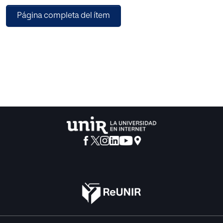
exponen los resultados de unas encuestas realizadas a
Página completa del ítem
diversos profesores y alumnos de FPB del Centro
Formativo de Otxarkoaga (Bilbao), evaluando sus
opiniones sobre la enseñanza del álgebra usando una
metodología basada en el juego, así como sus ventajas y
sus inconvenientes. En base a las conclusiones obtenidas,
se elabora una propuesta didáctica para ser llevada al
aula, fundamentada en el empleo del juego como recurso
didáctico para la enseñanza-aprendizaje del álgebra de 1º
de FPB. La conclusión principal del presente trabajo
permite afirmar que el uso adecuado de juegos
didácticos, favorece una mejora en el aprendizaje del
álgebra superándose algunas de las dificultades
identificadas. La línea futura de investigación más
destacada consiste en ampliar la propuesta a otros
bloques de contenidos matemáticos y otros cursos de
FPB, para poder realizar un estudio más significativo.