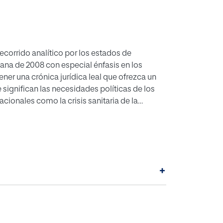
recorrido analítico por los estados de
ana de 2008 con especial énfasis en los
er una crónica jurídica leal que ofrezca un
significan las necesidades políticas de los
ionales como la crisis sanitaria de la
l contexto de aplicación, las limitaciones y el
itu preservador de derechos colectivos
 lo que nos hemos centrado en el florilegio
 de la revisión bibliográfica, del derecho
+