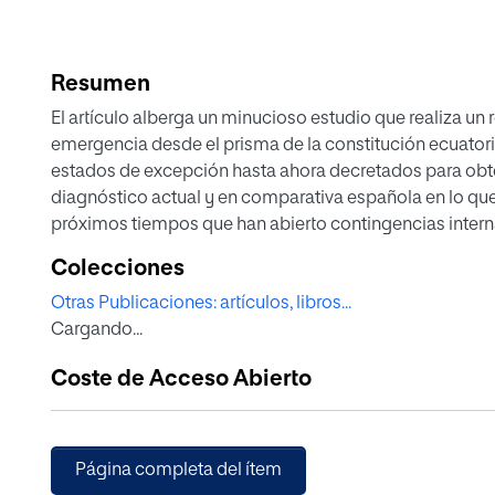
Resumen
El artículo alberga un minucioso estudio que realiza un 
emergencia desde el prisma de la constitución ecuatori
estados de excepción hasta ahora decretados para obten
diagnóstico actual y en comparativa española en lo que 
próximos tiempos que han abierto contingencias internac
pandemia Covid-19. El objetivo principal es determinar e
Colecciones
estatuto ciudadano establecido para preservar el espír
Otras Publicaciones: artículos, libros...
superiores de emergencia que suponen los estados para
Cargando...
actual de esta área para analizarla desde la metodología
comparado y la deductiva científica.
Coste de Acceso Abierto
Página completa del ítem