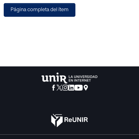
la cúspide la Constitución, tomando como referencia la
Página completa del ítem
pirámide de Kelsen. Lo que se busca
concretamente con el desarrollo del presenta trabajo, es
concientizar no solamente a los
administradores de justicia, sino al público en general, que
existen normativas vigentes en
cada Estado, que sancionan el cometimiento de
infracciones derivados del mal uso de las
tecnologías, para lo cual es indispensable la labor que
realizan los peritos informáticos,
investigadores del campo científico que ayudan a
sancionar a los delincuentes informáticos.