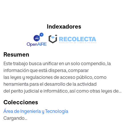
Indexadores
Resumen
Este trabajo busca unificar en un solo compendio, la
información que está dispersa, comparar
las leyes y regulaciones de acceso público, como
herramienta para el desarrollo de la actividad
del perito judicial e informático, así como otras leyes de
carácter general. Presenta un análisis
Colecciones
comparativo de la legislación española vigente, como de
Área de Ingeniería y Tecnología
otros países latinoamericanos y del
Cargando...
mundo, basándose en el principio que toda norma tiene
un ordenamiento jerárquico, siendo