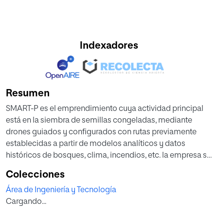
Indexadores
Resumen
SMART-P es el emprendimiento cuya actividad principal
está en la siembra de semillas congeladas, mediante
drones guiados y configurados con rutas previamente
establecidas a partir de modelos analíticos y datos
históricos de bosques, clima, incendios, etc. la empresa se
establecerá en Bogotá, capital de Colombia como centro
Colecciones
de operaciones.
Área de Ingeniería y Tecnología
La finalidad del proyecto es que, a través de los programas
Cargando...
de innovación y emprendimiento del Gobierno nacional a
través del Ministerio del medio ambiente y sus