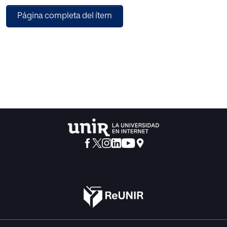
organizaciones departamentales y regionales, se creen
Página completa del ítem
presupuestos a partir de nuestra propuesta que permitan
desarrollar nuestra actividad en las regiones que hemos
definido en el apartado 2.1.1.
Con este trabajo se pretende dar a conocer las
tecnologías a implementar por nuestra parte como aporte
social para alcanzar las metas y objetivos propuestas en
los Objetivos de Desarrollo sostenible (ODS) 13 de Acción
por el Clima y 15 Vida de Ecosistemas Terrestres los cuales
hemos adoptado como parte fundamental del proyecto
de emprendimiento.
Como resultado de la implementación de nuestra
iniciativa, esperamos que para 2023 utilizando la
tecnología y procesos de SMART-P podamos llegar a
intervenir más de 1500 hectáreas de bosques
deforestados.
Gracias a mi familia, compañeros, profesores, directivos y
expertos que con su conocimiento y experiencia se