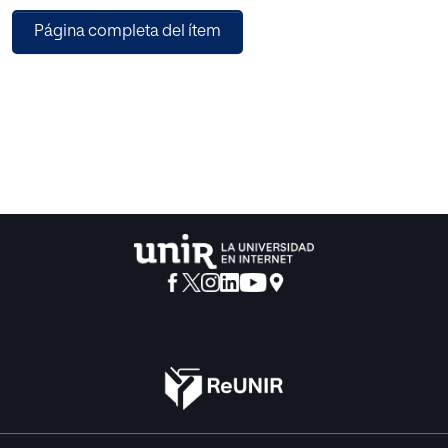
se puede observar el análisis interno el cual se resume en
Página completa del ítem
el lienzo Lean Canva y posteriormente se encuentra el
análisis externo donde se parte del análisis Pestel y
posteriormente se desarrollan las 5 fuerzas de Porter. Esta
información permite contar con una visión completa de
las variables que afectan el negocio, las cuales se tienen
en cuenta en los objetivos y estrategias desarrolladas a lo
largo del documento. A través del plan propuesto, Senior+
cuenta con las herramientas estratégicas para cumplir sus
objetivos que se enfocan en lograr su posicionamiento en
el mercado y obtener una facturación de al menos 370
MCOP en el año 2023 por medio de la obtención de leads,
aumento de cobertura y consecución de currículos o
emprendimientos.
Para llevar a cabo los objetivos mencionados se plantean
estrategias ,tacticas e indicadores en las 3 fases del
embudo de conversión (TOFU, MOFU, BOFU) para el
consumidor final y asociados (adulto mayor); usándose