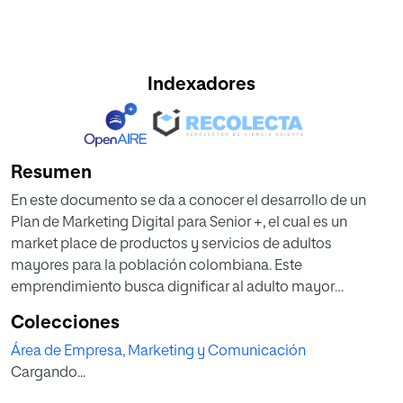
Indexadores
Resumen
En este documento se da a conocer el desarrollo de un
Plan de Marketing Digital para Senior +, el cual es un
market place de productos y servicios de adultos
mayores para la población colombiana. Este
emprendimiento busca dignificar al adulto mayor
permitiéndole continuar compartiendo su experiencia y/o
Colecciones
habilidades y a su vez aprovechar el crecimiento de este
Área de Empresa, Marketing y Comunicación
nicho de mercado en donde se evidencia una reducida
Cargando...
oferta laboral y una alta necesidad de ocupación del
adulto mayor. Dentro del desarrollo del Plan de Marketing