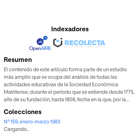
Indexadores
Resumen
El contenido de este artículo forma parte de un estudio
más amplio que se ocupa del análisis de todas las
actividades educativas de la Sociedad Económica
Matritense, durante el período que se extiende desde 1775,
año de su fundación, hasta 1808, fecha en la que, por la
guerra de la Independencia, se paralizan temporalmente
Colecciones
sus actividades de todo tipo. Dicho estudio fue
Nº 159, enero-marzo 1983
presentado como Tesis doctoral en la Universidad
Cargando...
Complutense de Madrid, en abril de 1978. En este artículo
se resaltan las actividades de la Matritense relacionadas