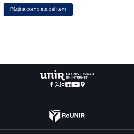
con el campo de la enseñanza y la educación que son
Página completa del ítem
menos conocidas y estaban sin investigar hasta el
momento. Nos referimos a una intensa dedicación a la
asesoría pedagógica del gobierno ilustrado, a la
participación en la gestión y administración de otras
instituciones de índole educativa, a la elaboración de
informes y críticas de libros de texto presentados al
Consejo de Castilla y a la realización de múltiples planes
de creación de escuelas técnicas y profesionales. De los
resultados de este trabajo se desprende que, por la
cantidad y calidad de las actividades pedagógicas de la
Matritense, no podrían ser calificadas de secundarias, sino
de complementarias a la creación de las «escuelas
patrióticas», al Colegio de Sordomudos y a la Escuela de
Taquigrafía.