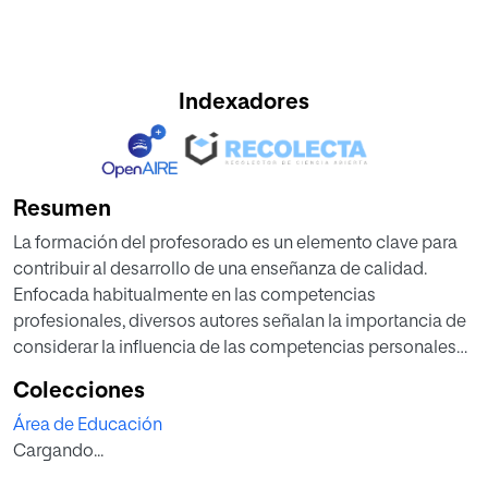
Indexadores
Resumen
La formación del profesorado es un elemento clave para
contribuir al desarrollo de una enseñanza de calidad.
Enfocada habitualmente en las competencias
profesionales, diversos autores señalan la importancia de
considerar la influencia de las competencias personales
de los docentes en los procesos de enseñanza-
Colecciones
aprendizaje, por lo que en este trabajo se realiza, desde
Área de Educación
una perspectiva humanista, una propuesta de formación
Cargando...
para el profesorado de Educación Secundaria Obligatoria,
contextualizada en un Instituto de Educación Secundaria