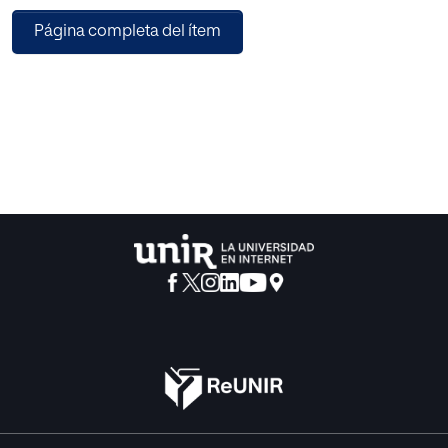
del municipio de Estepa en la provincia de Sevilla, dirigida
Página completa del ítem
al desarrollo de sus competencias personales, entendidas
como competencias comunicativas, competencia
reflexiva y competencias socioemocionales. Utilizando
una metodología activa, participativa, colaborativa,
reflexiva y vivencial se ofrece un planteamiento centrado
en el ser del docente más que en su hacer, en el que la
toma de conciencia de los factores y mecanismos
internos que influyen en los procesos de relación
interpersonal, se constituye en el pilar de este camino de
autoconocimiento. La propuesta, que cubre una
necesidad detectada desde la investigación académica y
responde al cumplimiento de la normativa vigente en
materia de formación del profesorado, unifica las
orientaciones y planteamientos teóricos revisados, y
comprende diez sesiones formativas que promueven la
toma de conciencia y la reflexión en torno a las
competencias personales, para mejorar el