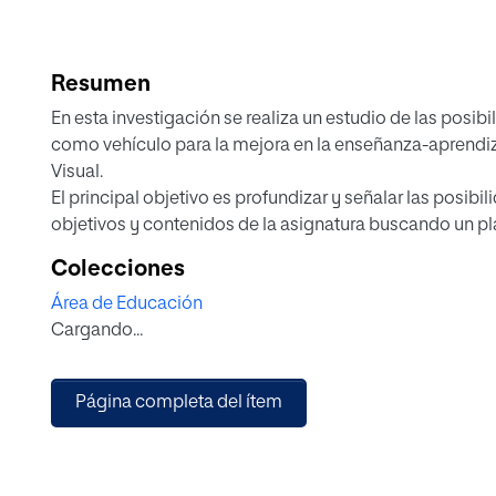
Resumen
En esta investigación se realiza un estudio de las posibi
como vehículo para la mejora en la enseñanza-aprendiza
Visual.
El principal objetivo es profundizar y señalar las posibi
objetivos y contenidos de la asignatura buscando un pl
Por otro lado se analiza la teoría de las inteligencias mú
Colecciones
riqueza contenida en los principios de la animación, de
Área de Educación
desarrollo de las inteligencias múltiples en el aula y su
Cargando...
además propuestas metodológicas para la enseñanza d
práctica en la asignatura de Educación Plástica y Visual
Con las conclusiones obtenidas se diseña una propuest
Página completa del ítem
Educación Secundaria Obligatoria que propone un proy
parte de los objetivos y competencias curriculares as
teórico.
Desde esta investigación se apuntan líneas futuras de 