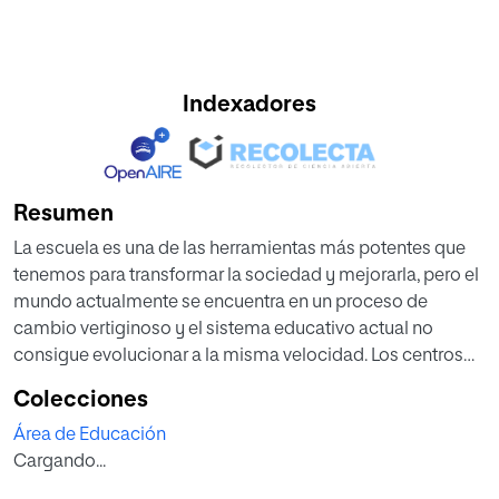
Indexadores
Resumen
La escuela es una de las herramientas más potentes que
tenemos para transformar la sociedad y mejorarla, pero el
mundo actualmente se encuentra en un proceso de
cambio vertiginoso y el sistema educativo actual no
consigue evolucionar a la misma velocidad. Los centros
educativos tienen que reinventarse y trabajar por otro
Colecciones
modelo de escuela, por uno mejor que no solo se adapte a
Área de Educación
la situación actual sino que abra nuevos caminos. En el
Cargando...
presente trabajo se realiza un estudio de las escuelas
innovadoras que a nivel mundial están obteniendo