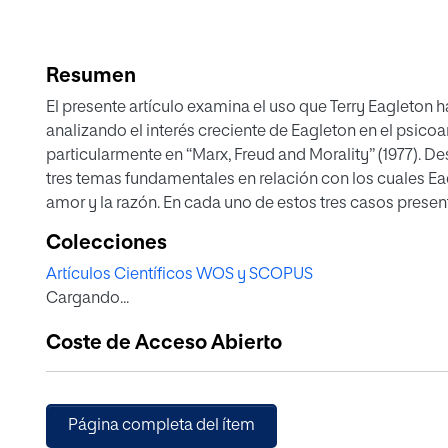
Resumen
El presente artículo examina el uso que Terry Eagleton
analizando el interés creciente de Eagleton en el psicoan
particularmente en “Marx, Freud and Morality” (1977). 
tres temas fundamentales en relación con los cuales Eagle
amor y la razón. En cada uno de estos tres casos prese
postula al psicoanálisis como un posible complemento
Colecciones
compatibilidad no es inmediatamente evidente. Nuestra 
Artículos Científicos WOS y SCOPUS
de señalar las inconsistencias que hemos encontrado en 
Cargando...
hace Eagleton. En el caso del trabajo, invocamos la relev
como inherentemente desagradable en conexión con el
Coste de Acceso Abierto
cuanto al amor, presentamos el modo en que Eagleton s
concepción freudiana del amor como eros. Por lo que re
Freud en el intelecto y la ciencia como únicas salvagua
superego.
Página completa del ítem