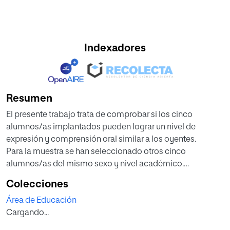
Indexadores
Resumen
El presente trabajo trata de comprobar si los cinco
alumnos/as implantados pueden lograr un nivel de
expresión y comprensión oral similar a los oyentes.
Para la muestra se han seleccionado otros cinco
alumnos/as del mismo sexo y nivel académico.
En dicho estudio, se comprueba que de los cinco
Colecciones
alumnos/as implantados, tan sólo uno de ellos logra
Área de Educación
alcanzar el desarrollo lingüístico correspondiente a su
Cargando...
edad cronológica, siendo uno de los factores
fundamentales la edad de colocación del implante.