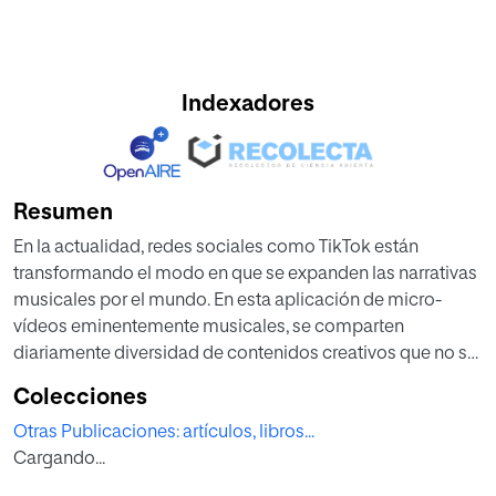
Indexadores
Resumen
En la actualidad, redes sociales como TikTok están
transformando el modo en que se expanden las narrativas
musicales por el mundo. En esta aplicación de micro-
vídeos eminentemente musicales, se comparten
diariamente diversidad de contenidos creativos que no se
alejan de los contextos socioculturales de sus usuarios. En
Colecciones
este sentido, la plataforma facilita la creación de
Otras Publicaciones: artículos, libros...
contenido “migrante” no occidental, integrando valores
Cargando...
que reflejan el crecimiento cultural, social, rural y oriental.
Con base en 510 dúos musicales generados por los