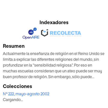
Indexadores
Resumen
Actualmente la enseñanza de religión en el Reino Unido se
limita a explicar las diferentes religiones del mundo, sin
profundizar en la “sensibilidad religiosa”. Por eso en
muchas escuelas consideran que un ateo puede ser muy
buen profesor de religión. Sin embargo, sólo puede
enseñar la sensibilidad religiosa una persona que la sienta
Colecciones
y que sepa transmitírsela a sus alumnos. De este modo no
Nº 222, mayo-agosto 2002
se perdería la dimensión material y espiritual, la
Cargando...
connotación específica y universal y la perspectiva local y
global de la religión. En los programas y planes de