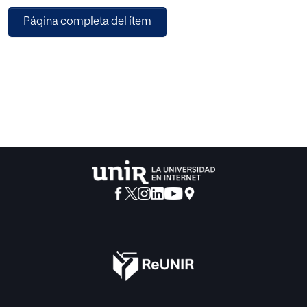
estudios de hoy día se tiende a marginar la asignatura de
Página completa del ítem
religión. Esto se debe en gran medida a que la tendencia
actual sólo toma en consideración el conocimiento que se
puede presentar en términos de causa-efecto o de
problema-solución. Así pues, la tendencia reinante
consiste en mantener constantemente ocupado al ser
humano. Pero este modelo de vida no responde a las
preguntas transcendentales del hombre (el “por qué”, el
“cómo” y el “para qué”). Son las religiones las que
tradicionalmente han respondido a estas preguntas
mediante Dios y una existencia más allá de esta vida.