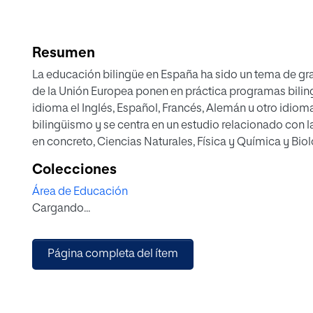
Resumen
La educación bilingüe en España ha sido un tema de gra
de la Unión Europea ponen en práctica programas biling
idioma el Inglés, Español, Francés, Alemán u otro idioma.
bilingüismo y se centra en un estudio relacionado con l
en concreto, Ciencias Naturales, Física y Química y Bio
La investigación aporta una visión general del funcio
Colecciones
(Sección Bilingüe del British Council y Secciones Bilin
Área de Educación
de Castilla y León) analizando un ejemplo concreto en la 
Cargando...
de este ejemplo incluye un estudio de la legislación ed
materiales didácticos y los recursos utilizados. Es más,
análisis cualitativo y cuantitativo basado en estadístic
Página completa del ítem
de alumnos y profesores que pretende demostrar la efic
Competencia Lingüística en Inglés. Por último, se men
actividades, métodos y formas de mejorar la enseñanza