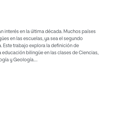
n interés en la última década. Muchos países
ües en las escuelas, ya sea el segundo
 Este trabajo explora la definición de
a educación bilingüe en las clases de Ciencias,
logía y Geología.
namiento de dos Programas Bilingües en España
gües creadas por la administración educativa
provincia de Soria (Castilla y León). El análisis
ucativa, las metodologías aplicadas, los
 el trabajo proporciona un breve pero conciso
as reales y encuestas realizadas a una muestra
acia de estos programas para adquirir la
ciona una propuesta práctica que describe
 bilingüe.