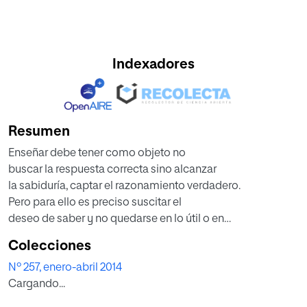
Indexadores
Resumen
Enseñar debe tener como objeto no
buscar la respuesta correcta sino alcanzar
la sabiduría, captar el razonamiento verdadero.
Pero para ello es preciso suscitar el
deseo de saber y no quedarse en lo útil o en
la opinión más común. Ello exige abordar
Colecciones
tres cuestiones. La primera es descubrir la
Nº 257, enero-abril 2014
importancia que el deseo tiene en la vida
Cargando...
del ser humano, así como sus características
principales, que rompan su unión