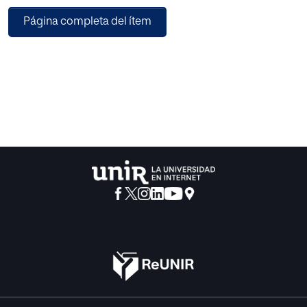
actual con la idea de carencia o que lo limitan
Página completa del ítem
al ámbito de la sexualidad. Naturalmente,
como consecuencia de estas
ideas, se estudia en el artículo el horizonte
en el que el deseo debe moverse en la actividad
pedagógica y las formas como los
educadores deben promoverlo y encauzarlo.
La segunda cuestión consiste en analizar
las características de la crisis ideológica
–no simplemente económica– de la
actualidad, que dificulta promover una
verdadera sabiduría. Para ello acudimos a
unas reflexiones de Jaspers en las que, a la
vez que defendía la importancia de Europa
en la cultura universal, mostraba los
peligros en los que podía caer, comprometiendo
su identidad e influencia. Esto conduce
a la tercera cuestión, que consiste en