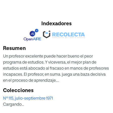
Indexadores
Resumen
Un profesor excelente puede hacer bueno el peor
programa de estudios. Y viceversa, el mejor plan de
estudios está abocado al fracaso en manos de profesores
incapaces. El profesor, en suma. juega una baza decisiva
en el proceso de aprendizaje.
Colecciones
Sin pretender que el docente lo sea todo -el que aprende
Nº 115, julio-septiembre 1971
en último término es el alumno- y sin querer exigirle un
Cargando...
cúmulo de perfecciones, por lo demás utópico no hay
duda que el estudiante espera del profesor un mínimo de