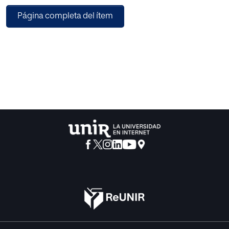
cualidades que estima imprescindibles en la relación
Página completa del ítem
didáctica. Y la falta de esas cualidades o actitudes crea
dificultades y problemas al escolar. El profesor, entonces,
lejos de ser un verdadero cooperador en el aprendizaje.
puede convertirse en obstáculo y en motivo de
preocupación para el estudiante. Cuando se dan ciertas
deficiencias en la función magistral el alumno sufre
automáticamente las consecuencias.
Estudiaremos a continuación la figura del profesor en
relación con los alumnos, bajo un doble punto de vista: 1.
En su estricta función docente; y 2. En su actitud personal.