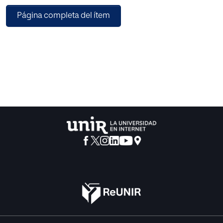
recursos y a la vez, mejorando la calidad de atención a los
Página completa del ítem
pacientes. El objetivo de este
Trabajo Fin de Master (TFM) fue desarrollar un sistema Web
con App móvil para la gestión de
Citas Médicas, laboratorio clínico y estadístico utilizando
software libre, para los consultorios
de la clínica Santa Ana, ubicada en la ciudad de Cuenca.
Para cumplir este propósito se utilizó
la metodología Rational Process United (RUP) para la
estructura del software, el lenguaje de
programación Java, la Base de Datos SQL para el
almacenamiento de la información, y la
aplicación móvil con Android Studio. El sistema Web
obtenido es fácilmente adaptable al
medio y modificable de acuerdo a las necesidades
específicas de cada empresa; además de
tener una interfaz gráfica amigable. La aplicación de esta
herramienta impactará de forma