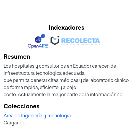
Indexadores
Resumen
Los hospitales y consultorios en Ecuador carecen de
infraestructura tecnológica adecuada
que permita generar citas médicas y de laboratorio clínico
de forma rápida, eficiente y a bajo
costo. Actualmente la mayor parte de la información se
maneja de forma manual y no
Colecciones
sistemática, exponiéndose a un alto índice de errores. Es
Área de Ingeniería y Tecnología
por ello que surge la necesidad de
Cargando...
crear una herramienta que permita automatizar y agilitar
los procesos, optimizando tiempo y