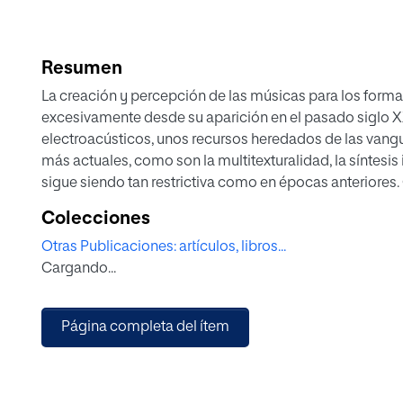
Resumen
La creación y percepción de las músicas para los form
excesivamente desde su aparición en el pasado siglo XX
electroacústicos, unos recursos heredados de las vang
más actuales, como son la multitexturalidad, la síntesis 
sigue siendo tan restrictiva como en épocas anteriores
disociación e incongruencia temporal entre los lenguajes
Colecciones
procedimientos que han venido utilizando mayoritaria
Otras Publicaciones: artículos, libros...
audiovisuales —largometraje, documental, vídeo-danza, 
Cargando...
para comprender la evolución y el uso —o desuso, con
de la modernidad en los medios audiovisuales. Para ell
extraídos de bandas sonoras que, de uno u otro modo se
Página completa del ítem
de la música atonal libre, la dodecafónica, la de textura
tela de araña» —1955—, «El planeta de los simios» —19
—2018—.