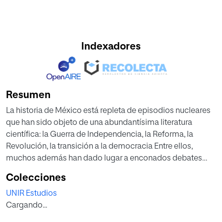
Indexadores
Resumen
La historia de México está repleta de episodios nucleares
que han sido objeto de una abundantísima literatura
científica: la Guerra de Independencia, la Reforma, la
Revolución, la transición a la democracia Entre ellos,
muchos además han dado lugar a enconados debates
sociales y mediáticos, que en ocasiones han llegado
Colecciones
hasta la actualidad. Sin embargo, pocos ocupan un lugar
UNIR Estudios
tan destacado en el imaginario colectivo mexicano como
Cargando...
el movimiento estudiantil de 1968 y la década de los
setenta. Este trabajo tiene como objetivo contribuir a la