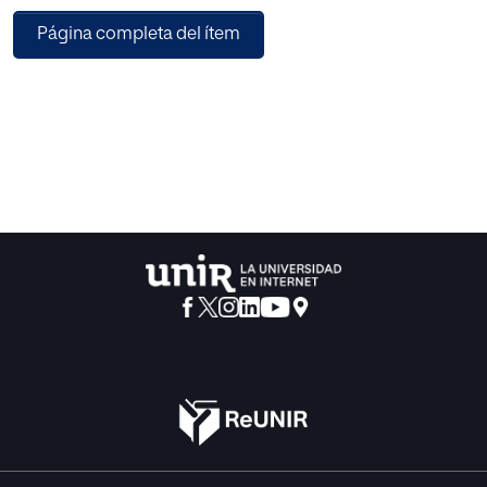
discusión académica en torno a estos años mediante una
Página completa del ítem
nueva aproximación a la política cinematográfica
desarrollada por las autoridades durante la presidencia de
Luis Echeverría (1971-1976), poniendo en esta ocasión el
acento sobre el cine histórico. Actualmente existen pocas
dudas de que el programa reformista implementado por
Echeverría (la conocida como "Apertura democrática")
tenía como finalidad principal restaurar el consenso
político y social que se había roto con el movimiento
estudiantil, ni que la gran pantalla jugó un papel
fundamental en este sentido.