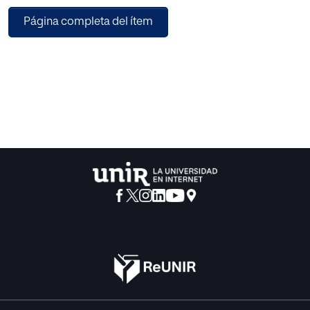
una simulación del resultado si se aplicara la encuesta
Página completa del ítem
reducida en su lugar en el periodo 2012- 2014 (n = 689), así
como con su aplicación real en las convocatorias de 2017-
2019 (n = 526). Observamos un incremento del
profesorado Excelente empleando la encuesta enfocada
al docente y, en menor medida, del profesorado
Desfavorable. Encontramos que la encuesta del docente
explicaba una varianza mayor de la satisfacción general
del alumnado en comparación con la encuesta de la
asignatura. Los resultados apoyan la utilidad y validez de
la evaluación de la satisfacción de alumnado mediante
dos encuestas distintas, relevantes para distintos
procesos de evaluación institucional: la del docente para
la promoción del profesorado y la de la asignatura para la
acreditación de los títulos. La incorporación de la encuesta
del docente por parte de la universidad tendría un impacto
positivo en la motivación intrín­seca del profesorado, en
particular en la sa­tisfacción de las necesidades de