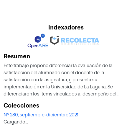
Indexadores
Resumen
Este trabajo propone diferenciar la evaluación de la
satisfacción del alumnado con el docente de la
satisfacción con la asignatura, y presenta su
implementación en la Universidad de La Laguna. Se
diferenciaron los ítems vinculados al desempeño del
docente de los referidos a la asignatura en la encuesta
Colecciones
Docentia-ULL. La encuesta del docente quedó finalmente
Nº 280, septiembre-diciembre 2021
compuesta por 12 ítems. Para compararla con la encuesta
Cargando...
original, de 22 ítems, contrastamos los resultados de la
evaluación del profesorado en la encuesta original con