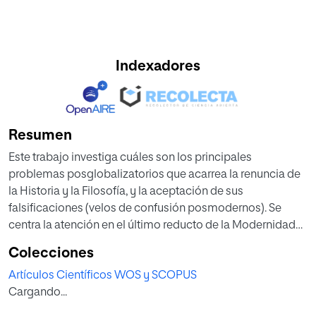
Indexadores
Resumen
Este trabajo investiga cuáles son los principales
problemas posglobalizatorios que acarrea la renuncia de
la Historia y la Filosofía, y la aceptación de sus
falsificaciones (velos de confusión posmodernos). Se
centra la atención en el último reducto de la Modernidad
(Estados Unidos de América), donde resulta más urgente y
Colecciones
necesario que en cualquier otra parte de Occidente (dada
Artículos Científicos WOS y SCOPUS
su diversidad doméstica y exposición internacional) el
Cargando...
saber gestionar su identidad, y por ende su idiosincrasia.
Tradicionalmente, han sido sus Estudios culturales los