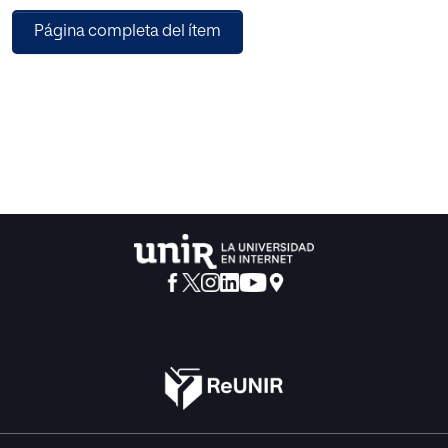
encargados de resolver la cuestión, sin embargo, tras las
Página completa del ítem
guerras culturales (1960-90), se hallan enfrentados e
incapaces de ofrecer una solución adecuada (máxime por
la renuncia de la Historia y Filosofía occidental por parte
de los Estudios culturales sobrevenidos). La metodología
empleada es tanto analítica (una crítica de autenticidad y
comparación, evaluándose su ontología, epistemología y
axiología, además de retirarse velos), como empírica (un
estudio de caso centrado en los programas culturales
estadounidenses y sus problemas).