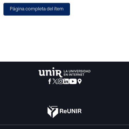
técnicas desde el Trabajo Social
Página completa del ítem
como profesión, y desde los Servicios Sociales como
sistema de protección social que
permitan amortiguar los efectos de esta crisis y ofrezcan
respuestas a las nuevas
demandas ciudadanas.
No podemos olvidar que una de nuestras funciones
profesionales como
trabajadores sociales es la de promoción de recursos y
defensa de la profesión, por este
motivo, la parte final del trabajo tiene un claro objetivo
constructivo para aportar posibles
soluciones a la grave situación en que nos encontramos