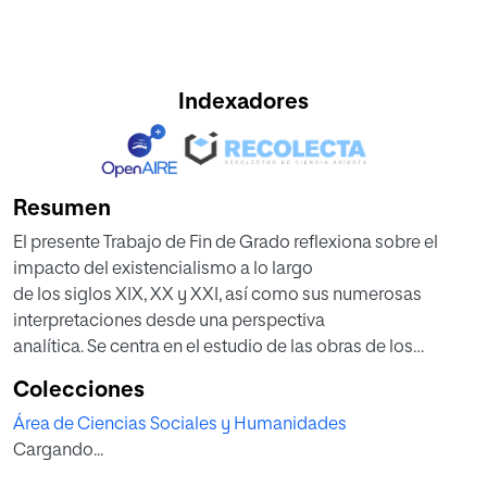
Indexadores
Resumen
El presente Trabajo de Fin de Grado reflexiona sobre el
impacto del existencialismo a lo largo
de los siglos XIX, XX y XXI, así como sus numerosas
interpretaciones desde una perspectiva
analítica. Se centra en el estudio de las obras de los
principales pensadores existencialistas,
Colecciones
para así comprender el motivo por el cual Dostoievski
Área de Ciencias Sociales y Humanidades
(1821-1881) está considerado como el
Cargando...
gran precursor de esta doctrina. Sobre esta base, se
plantea un análisis detallado de los