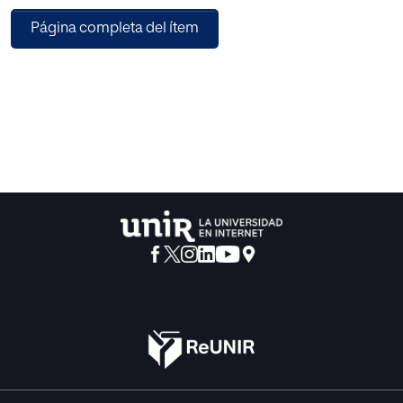
distintos problemas filosóficos existenciales que se
Página completa del ítem
encuentran en la obra Crimen y castigo
(1866). Además, se vinculan las características
psicológicas de sus personajes principales al
existencialismo, prestando una especial atención a
Raskólnikov y su compleja personalidad a
través de conceptos como la libertad de elección, el
sufrimiento, la responsabilidad y la culpa.
Por último, presenta un análisis de dos producciones
culturales actuales (una cinematográfica
y otra musical) que se hacen eco de las preocupaciones
existenciales de Raskólnikov. Se
concluye, así, que Dostoievski ha sabido plantear
inquietudes permanentes del ser humano
que siguen interpelándonos en el siglo XXI.