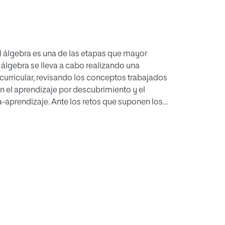
l álgebra es una de las etapas que mayor
álgebra se lleva a cabo realizando una
 curricular, revisando los conceptos trabajados
 el aprendizaje por descubrimiento y el
a-aprendizaje. Ante los retos que suponen los
ño de actividades basadas en experiencias
ar el significado de ese cambio de los
neidad de aplicar los postulados de la
marco de adaptación. Se concluyó que dotar
r a generar puntos de referencia significativos