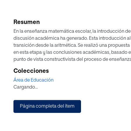
Resumen
En la enseñanza matemática escolar, la introducción de
discusión académica ha generado. Esta introducción al 
transición desde la aritmética. Se realizó una propuesta
en esta etapa y las conclusiones académicas, basado en
punto de vista constructivista del proceso de enseñanz
cambios conceptuales en esta etapa, se realizó el dise
Colecciones
interactivas, para que los alumnos pudieran experiment
Área de Educación
números a las letras. En este contexto, se estudió la ido
Cargando...
ludificación, como método de trabajo, su idoneidad y 
de experiencias interactivas a los alumnos podría ayuda
en los alumnos.
Página completa del ítem