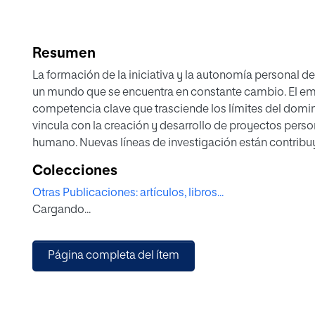
Resumen
La formación de la iniciativa y la autonomía personal d
un mundo que se encuentra en constante cambio. El em
competencia clave que trasciende los límites del domi
vincula con la creación y desarrollo de proyectos perso
humano. Nuevas líneas de investigación están contrib
emprendedora relacionada con esta visión más integral del emprendimi
Colecciones
del proyecto I+D+i “Formación del potencial emprend
Otras Publicaciones: artículos, libros...
identidad emprendedora”, financiado por la Agencia Esta
Cargando...
Ciencia e Innovación, en la modalidad de Generación d
fundamentada en la reconocida teoría del potencial e
formación de las actitudes emprendedoras en adolesce
Página completa del ítem