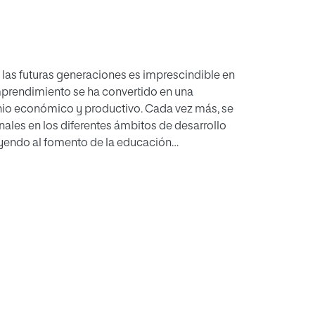
e las futuras generaciones es imprescindible en
prendimiento se ha convertido en una
nio económico y productivo. Cada vez más, se
nales en los diferentes ámbitos de desarrollo
uyendo al fomento de la educación
ento. Este libro forma parte
edor. Generación de un modelo educativo de
tal de Investigación y el Ministerio de
e Conocimiento. Esta obra está
mprendedor y presenta un programa para la
ntes.