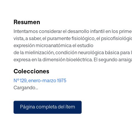
Resumen
Intentamos considerar el desarrollo infantil en los prim
vista, a saber, el puramente fisiológico, el psicofisioló
expresión microanatómica el estudio
de la mielinización, condición neurológica básica para
expresa en la dimensión bioeléctrica. El segundo arrai
visible en las reacciones reflejas. Ante un estímulo o s
Colecciones
determinada por efecto de factores primariamente fisio
Nº 129, enero-marzo 1975
estudiar el comportamiento en sí mismo, por lo que tie
Cargando...
establecer relaciones estables al nivel comportamental
circulares, pero sin afán reduccionista.
Página completa del ítem