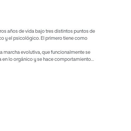
eros años de vida bajo tres distintos puntos de
gico y el psicológico. El primero tiene como
 la marcha evolutiva, que funcionalmente se
ga en lo orgánico y se hace comportamiento
ituación el organismo reacciona en forma
lógicos. En un tercer plano intentamos
ne de observable en cuanto tal, mirando a
, incluyendo los reflejos condicionados y