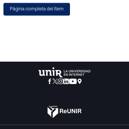
metodologías cooperativas y de emprendimiento que
Página completa del ítem
posibilitan el proceso de aprender a aprender, la
improvisación y la creación de canciones con un gran
dominio de las TIC.
A diferencia de otros proyectos, esta propuesta
demuestra la utilidad del flamenco como contenido y
recurso, aprovecha su dualidad para desarrollar el
pensamiento crítico y ofrece una educación en valores a
un alumnado heterogéneo, con el fin de desarrollar sus
competencias culturales, artísticas y cívicas. En definitiva,
busca una educación integral que capacite en distintas
áreas, como la identización, el respeto y valoración del
otro, la resolución de conflictos, para conseguir una
convivencia democrática y pacífica en un aula
pluricultural.