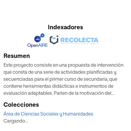
Indexadores
Resumen
Este proyecto consiste en una propuesta de intervención
que consta de una serie de actividades planificadas y
secuenciadas para el primer curso de secundaria, que
contiene herramientas didácticas e instrumentos de
evaluación adaptables. Parten de la motivación del
alumnado mediante audiciones actuales, juegos y
Colecciones
actividades grupales centradas en los elementos
Área de Ciencias Sociales y Humanidades
musicales del flamenco, con el fin de que lo conozcan y lo
Cargando...
disfruten desde su faceta más heterogénea, que mezcla
tradición, fusión e innovación. Para ello, emplea