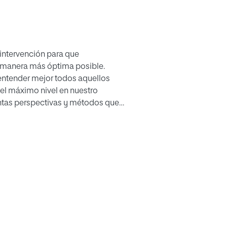
intervención para que
la manera más óptima posible.
entender mejor todos aquellos
el máximo nivel en nuestro
ntas perspectivas y métodos que
njera, centrándonos
sical Response, de aquí en
undidad, puesto que serán la
, elaboraremos una propuesta de
s metodológicas establecidas por
cación Infantil puedan
rículo correspondiente y acordes