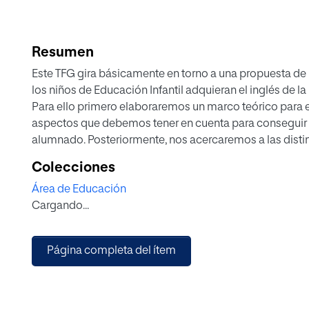
Resumen
Este TFG gira básicamente en torno a una propuesta de 
los niños de Educación Infantil adquieran el inglés de 
Para ello primero elaboraremos un marco teórico para 
aspectos que debemos tener en cuenta para conseguir 
alumnado. Posteriormente, nos acercaremos a las disti
abordan el aprendizaje del infante de una lengua extra
Colecciones
concretamente en el método Artigal y el TPR (Total Phy
Área de Educación
adelante), que como veremos, serán analizados en prof
Cargando...
base de nuestra propuesta de intervención. Por último
actividades centrándonos principalmente en las pauta
los métodos Artigal y TPR, para que los alumnos de Edu
Página completa del ítem
aprender una serie de contenidos estipulados en el cur
a su edad y curso.