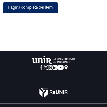
necesidades de compensación educativa que presentan
Página completa del ítem
así como a la creciente disminución de la motivación y el
aumento de conductas asociales en los últimos cursos
escolares. En esta propuesta de innovación están
implicados tanto el conjunto de miembros que conforman
el Claustro del centro como el propio equipo directivo,
encargado éste de dinamizar las acciones de formación
del profesorado en la materia que nos ocupa, motivar e
implicar al equipo docente en la implementación de las
acciones innovadoras, desarrollar acciones encaminadas
a disminuir resistencias y fomentar el trabajo en equipo,
gestionar el ámbito económico y humano y, en definitiva,
ejecutar aquellas actuaciones que estimen oportunas para
la consecución de los objetivos de innovación propuestos