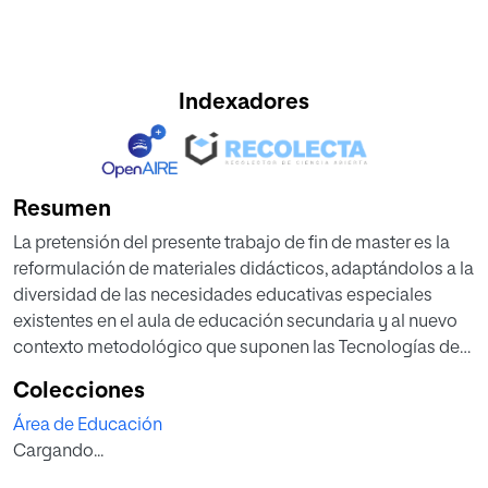
Indexadores
Resumen
La pretensión del presente trabajo de fin de master es la
reformulación de materiales didácticos, adaptándolos a la
diversidad de las necesidades educativas especiales
existentes en el aula de educación secundaria y al nuevo
contexto metodológico que suponen las Tecnologías de
la Información y la Comunicación (TIC).
Colecciones
El contenido de dichos recursos pedagógicos, el exilio en
Área de Educación
Cataluña durante la Guerra Civil española, resulta
Cargando...
significativo puesto que forma parte del currículum de
Educación Secundaria Obligatoria (ESO), concretamente