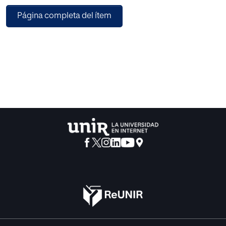
del cuarto curso de la ESO. De la misma manera, se ha
Página completa del ítem
detectado la necesidad de rellenar un vacío de contenidos
sobre el tema, puesto que en los libros de texto de las
principales editoriales catalanas, vigentes en 4º de la ESO,
analizados (Santillana, Graó Barcanova) se omite o se trata
de manera superficial. Esta situación obliga al profesor a
reunir y compilar material didáctico complementario y, en
muchas ocasiones, adaptarlo. En este sentido, la
investigación responde a una necesidad real del sistema
educativo, en concreto en el segundo ciclo de la ESO,
donde se aborda dicho periodo de la Historia de España.
Por último, el trabajo establece una propuesta práctica
mediante la cual se articulan los contenidos teóricos
adquiridos a lo largo del presente máster, a partir de las
propuestas de optimización de los recursos didácticos
como los códigos QR, los weblogs o la creación de
webQuest, así como el trabajo en el aula con materiales
adaptados a los nuevos formatos y retos que suponen las