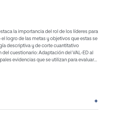
staca la importancia del rol de los líderes para
 el logro de las metas y objetivos que estas se
ía descriptiva y de corte cuantitativo
n del cuestionario: Adaptación del VAL-ED al
pales evidencias que se utilizan para evaluar
ine en España, lo que permitirá avanzar tanto
portamientos de liderazgo centrados en el
idencias con las que cuentan las personas que
ora de valorar el desempeño de la gestión del
ativos on-lin
+