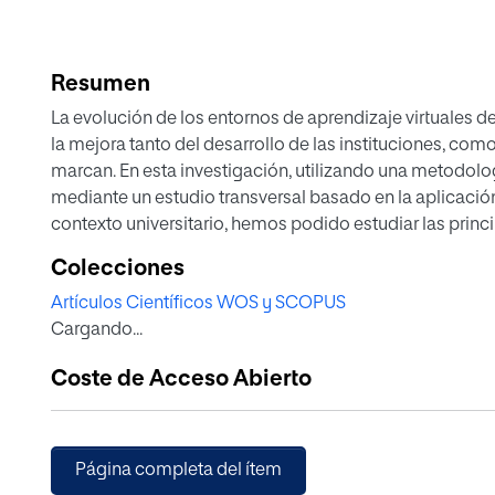
Resumen
La evolución de los entornos de aprendizaje virtuales de
la mejora tanto del desarrollo de las instituciones, como
marcan. En esta investigación, utilizando una metodolog
mediante un estudio transversal basado en la aplicació
contexto universitario, hemos podido estudiar las princi
el e-liderazgo pedagógico en la Educación Superior on-l
Colecciones
en una mejor comprensión de la efectividad de los com
Artículos Científicos WOS y SCOPUS
aprendizaje, así como en qué medida, las diferentes ev
Cargando...
interactúan con los directivos, son determinantes a la h
aprendizaje en la Educación Superior en contextos form
Coste de Acceso Abierto
Página completa del ítem