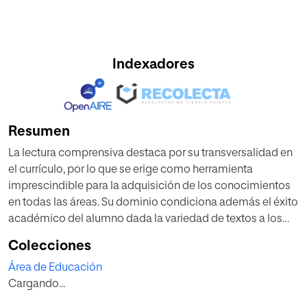
Indexadores
Resumen
La lectura comprensiva destaca por su transversalidad en
el currículo, por lo que se erige como herramienta
imprescindible para la adquisición de los conocimientos
en todas las áreas. Su dominio condiciona además el éxito
académico del alumno dada la variedad de textos a los
que se enfrentan durante su aprendizaje. Es por ello
Colecciones
necesario señalar la importancia de que nuestros alumnos
Área de Educación
alcancen y dominen las técnicas de comprensión lectora.
Cargando...
Ofrecemos una serie de propuestas pedagógicas pero
con un enfoque lúdico que contribuyan a consolidar los