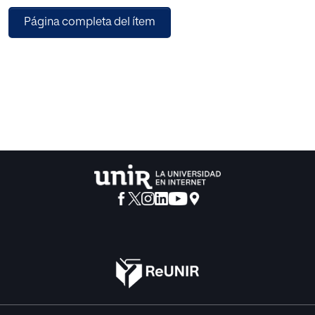
y dejando de lado la competitividad. Todo ello se pretende
Página completa del ítem
implementar con vistas a un enfoque comunicativo del
inglés como lengua extranjera, y no únicamente como
asignatura a superar en el currículum futuro de los
alumnos, por lo cual se diseña para esta etapa de
aprendizaje en la que los alumnos todavía pueden utilizar
los mismos mecanismos que les sirvieron para adquirir la
lengua materna.