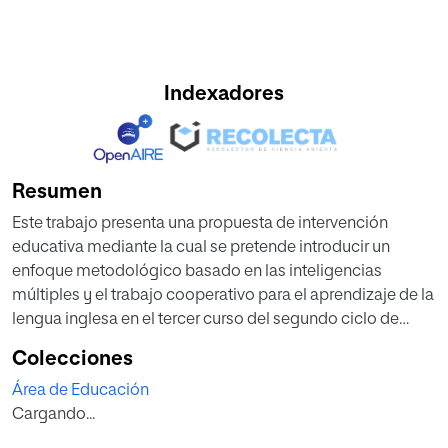
Indexadores
Resumen
Este trabajo presenta una propuesta de intervención
educativa mediante la cual se pretende introducir un
enfoque metodológico basado en las inteligencias
múltiples y el trabajo cooperativo para el aprendizaje de la
lengua inglesa en el tercer curso del segundo ciclo de
educación infantil. Son objetivos de la propuesta ofrecer
Colecciones
una ejemplificación de actividades y recursos con los que
Área de Educación
adaptar el aprendizaje de los alumnos de 5 y 6 años a sus
Cargando...
habilidades y dificultades en el aula, y con los que
enseñarles a trabajar por un objetivo común, ayudándose