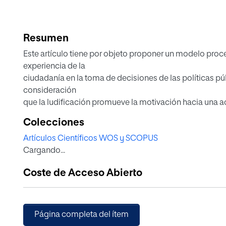
Resumen
Este artículo tiene por objeto proponer un modelo proc
experiencia de la
ciudadanía en la toma de decisiones de las políticas públ
consideración
que la ludificación promueve la motivación hacia una a
de un ámbito
Colecciones
específico. En este caso, se encamina su aplicación par
Artículos Científicos WOS y SCOPUS
la toma de
Cargando...
decisiones. Para ello se contrastan tres modelos de eva
la participación
Coste de Acceso Abierto
civil en tres roles diferentes: auditor, pasivo y activo. A
de fiabilidad
y consistencia interna demuestran que el modelo de par
parte de los
Página completa del ítem
expertos respecto a la ludificación, Como conclusión,